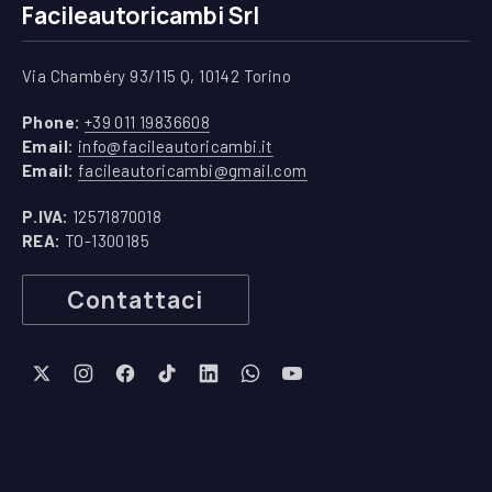
Facileautoricambi Srl
Via Chambéry 93/115 Q, 10142 Torino
(apre in una nuova finestra)
Phone:
+39 011 19836608
(apre in una nuova finestra)
Email:
info@facileautoricambi.it
(apre in una nuova finest
Email:
facileautoricambi@gmail.com
P.IVA:
12571870018
REA:
TO-1300185
Contattaci
New Window
New Window
New Window
New Window
New Window
New Window
New Window