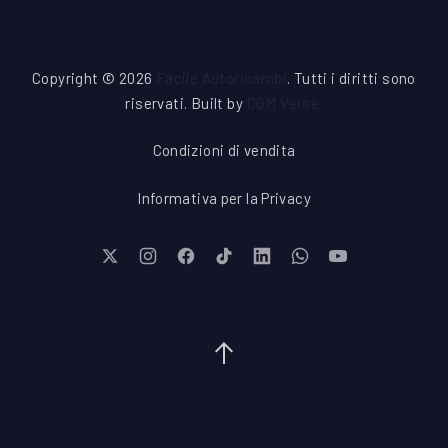
Copyright © 2026
Facile Autoricambi
. Tutti i diritti sono
riservati. Built by
CGM Verse
.
Condizioni di vendita
Informativa per la Privacy
New Window
New Window
New Window
New Window
New Window
New Window
New Window
Torna su