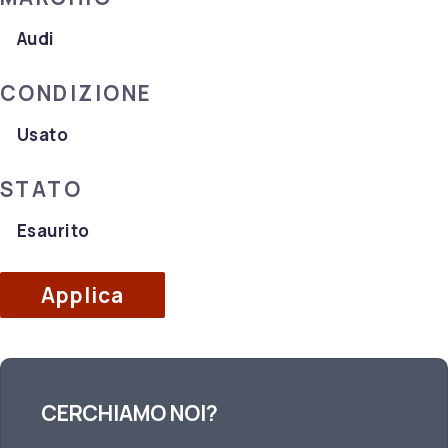
Marchio
Audi
CONDIZIONE
Condizione
Usato
STATO
Stato
Esaurito
Applica
CERCHIAMO NOI?