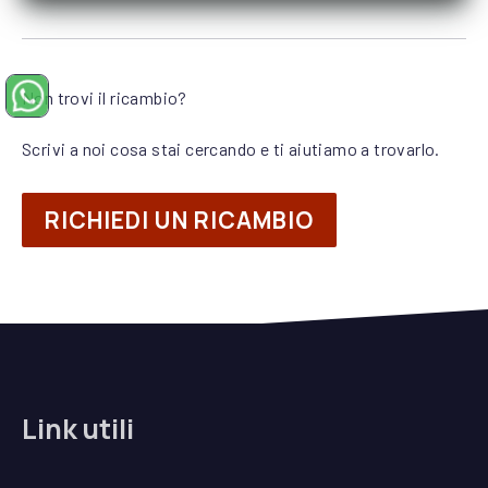
Non trovi il ricambio?
Precedente
Su
Chiedi un ricambio su WhatsApp (si apre in una nuova finestra)
Scrivi a noi cosa stai cercando e ti aiutiamo a trovarlo.
RICHIEDI UN RICAMBIO
Link utili