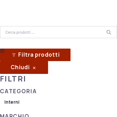
Ch
Cerca
Ce
Filtra prodotti
Chiudi
FILTRI
CATEGORIA
Categoria
Interni
MARCHIO