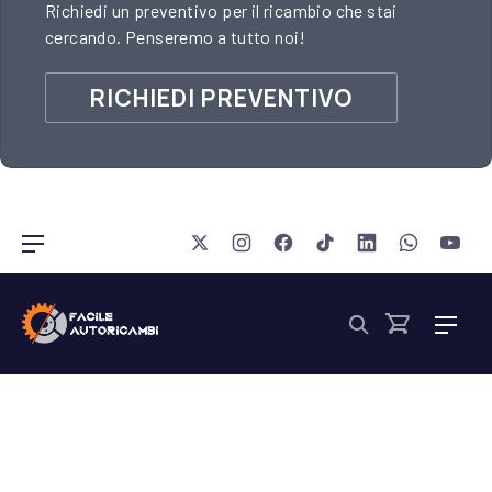
Richiedi un preventivo per il ricambio che stai
cercando. Penseremo a tutto noi!
RICHIEDI PREVENTIVO
New Window
New Window
New Window
New Window
New Window
New Wind
New 
Navigazione barra
Nav
Cerca
I
Cart
n
t
Filter products