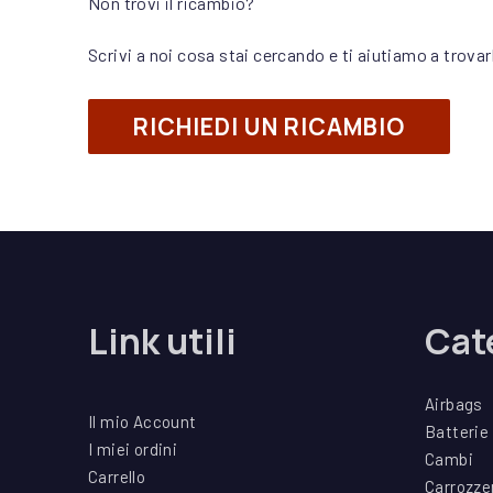
Non trovi il ricambio?
Scrivi a noi cosa stai cercando e ti aiutiamo a trovar
RICHIEDI UN RICAMBIO
Link utili
Cat
Airbags
Il mio Account
Batterie
I miei ordini
Cambi
Carrello
Carrozze