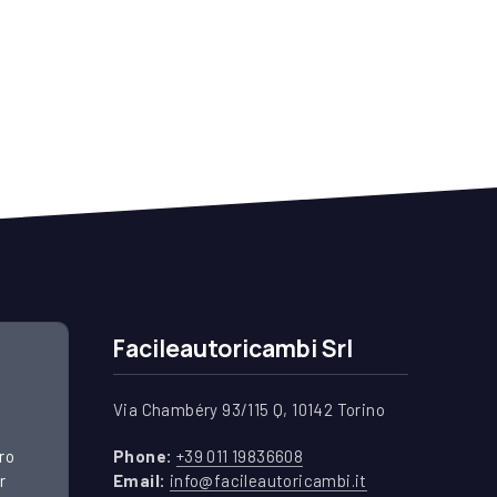
Facileautoricambi Srl
Via Chambéry 93/115 Q, 10142 Torino
(apre in una nuova finestr
tro
Phone:
+39 011 19836608
(apre in una nuov
r
Email:
info@facileautoricambi.it