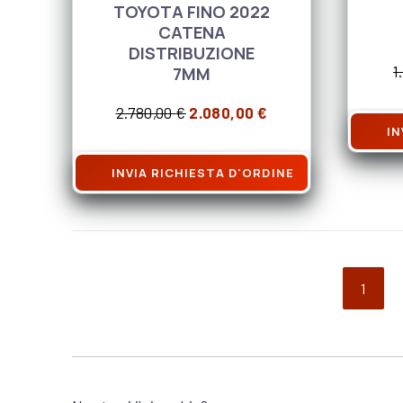
TOYOTA FINO 2022
CATENA
DISTRIBUZIONE
7MM
1
Il prezzo originale era: 2.780
Il prezzo attuale è
2.780,00
€
2.080,00
€
IN
INVIA RICHIESTA D'ORDINE
1