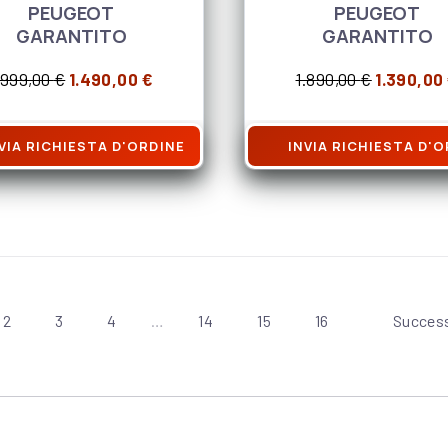
PEUGEOT
PEUGEOT
GARANTITO
GARANTITO
Il prezzo originale era: 1.999,00 €.
Il prezzo attuale è: 1.490,00 €.
Il prezzo
.999,00
€
1.490,00
€
1.890,00
€
1.390,00
,00 €.
: 2.080,00 €.
VIA RICHIESTA D'ORDINE
INVIA RICHIESTA D'
2
3
4
…
14
15
16
Succes