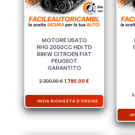
MOTORE USATO
RHG 2000CC HDI TD
88KW CITROEN FIAT
PEUGEOT
GARANTITO
Il prezzo originale era: 2.300
Il prezzo attuale è:
2.300,00
€
1.790,00
€
1
INVIA RICHIESTA D'ORDINE
IN