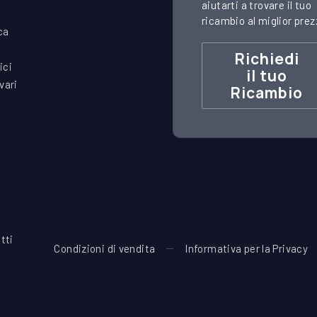
aiutarti a trovare il tuo
ricambio al miglior prez
ca
Richiedi
ici
il tuo
vari
Ricambio
itti
Condizioni di vendita
Informativa per la Privacy