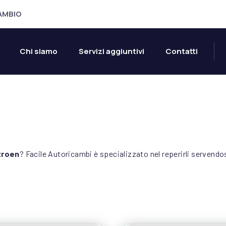
CAMBIO
Chi siamo
Servizi aggiuntivi
Contatti
C
i
t
troen
? Facile Autoricambi è specializzato nel reperirli servendosi
r
o
l più recente