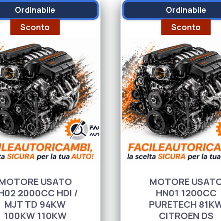
e
Ordinabile
Ordinabile
n
Sconto
Sconto
MOTORE USATO
MOTORE USAT
H02 2000CC HDI /
HN01 1200CC
MJT TD 94KW
PURETECH 81K
100KW 110KW
CITROEN DS