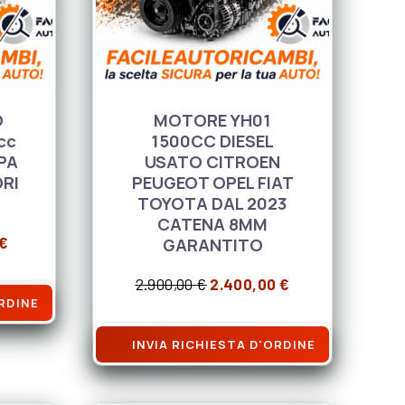
O
MOTORE YH01
cc
1500CC DIESEL
PA
USATO CITROEN
ORI
PEUGEOT OPEL FIAT
TOYOTA DAL 2023
CATENA 8MM
 originale era: 1.470,00 €.
Il prezzo attuale è: 1.070,00 €.
€
GARANTITO
Il prezzo originale era: 2.9
Il prezzo attual
2.900,00
€
2.400,00
€
ORDINE
INVIA RICHIESTA D'ORDINE