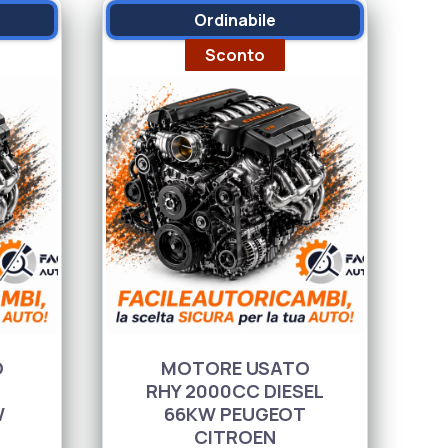
Ordinabile
Sconto
O
MOTORE USATO
RHY 2000CC DIESEL
W
66KW PEUGEOT
CITROEN