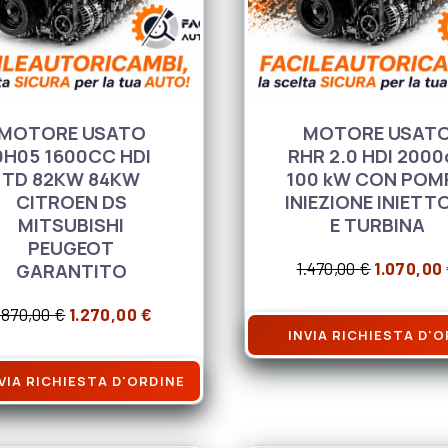
MOTORE USATO
MOTORE USAT
9H05 1600CC HDI
RHR 2.0 HDI 2000
TD 82KW 84KW
100 kW CON POM
CITROEN DS
INIEZIONE INIETT
MITSUBISHI
E TURBINA
PEUGEOT
,00 €.
 1.790,00 €.
Il prezzo
GARANTITO
1.470,00
€
1.070,00
Il prezzo originale era: 1.870,00 €.
Il prezzo attuale è: 1.270,00 €.
.870,00
€
1.270,00
€
INVIA RICHIESTA D'
VIA RICHIESTA D'ORDINE