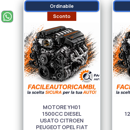
Ordinabile
Sconto
Precedente
Chiedi un ricambio su WhatsApp (si apre in una nuova finestra)
MOTORE YH01
1500CC DIESEL
1
USATO CITROEN
PEUGEOT OPEL FIAT