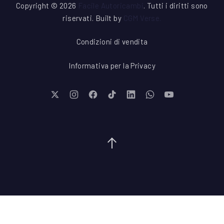
Copyright © 2026
Facile Autoricambi
. Tutti i diritti sono
riservati. Built by
CGM Verse
.
Condizioni di vendita
Informativa per la Privacy
New Window
New Window
New Window
New Window
New Window
New Window
New Window
Torna su