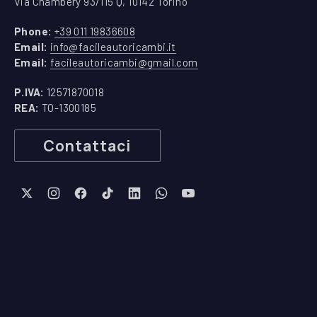
Via Chambéry 93/115 Q, 10142 Torino
(apre in una nuova finestra)
Phone:
+39 011 19836608
(apre in una nuova finestra)
Email:
info@facileautoricambi.it
(apre in una nuova finest
Email:
facileautoricambi@gmail.com
P.IVA:
12571870018
REA:
TO-1300185
Contattaci
New Window
New Window
New Window
New Window
New Window
New Window
New Window