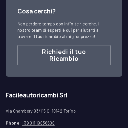
Cosa cerchi?
Non perdere tempo con infinite ricerche, il
nostro team di esperti è qui per aiutarti a
trovare il tuo ricambio al miglior prezzo!
Richiedi il tuo
Ricambio
Facileautoricambi Srl
Via Chambéry 93/115 Q, 10142 Torino
(apre in una nuova finestra)
Phone:
+39 011 19836608