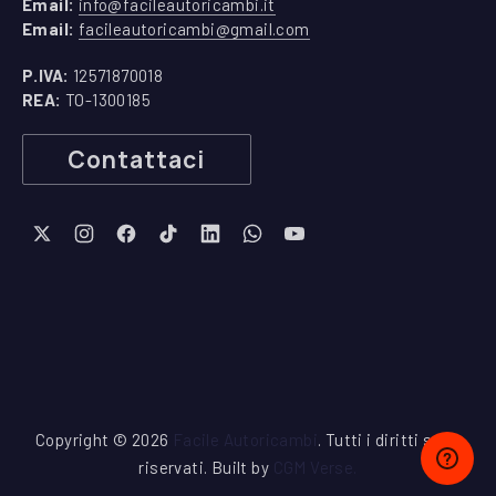
(apre in una nuova finestra)
Email:
info@facileautoricambi.it
(apre in una nuova finest
Email:
facileautoricambi@gmail.com
P.IVA:
12571870018
REA:
TO-1300185
Contattaci
New Window
New Window
New Window
New Window
New Window
New Window
New Window
Copyright © 2026
Facile Autoricambi
. Tutti i diritti sono
riservati. Built by
CGM Verse
.