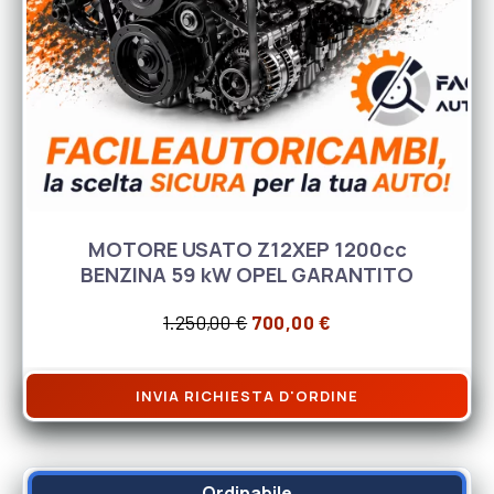
MOTORE USATO Z12XEP 1200cc
BENZINA 59 kW OPEL GARANTITO
Il prezzo originale era: 1.25
Il prezzo attuale è
1.250,00
€
700,00
€
INVIA RICHIESTA D'ORDINE
Ordinabile