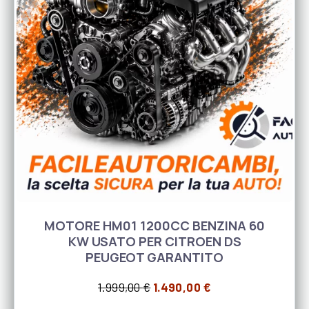
MOTORE HM01 1200CC BENZINA 60
KW USATO PER CITROEN DS
PEUGEOT GARANTITO
Il prezzo originale era: 1.99
Il prezzo attuale 
1.999,00
€
1.490,00
€