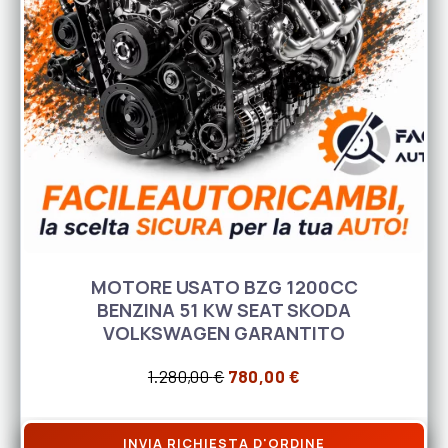
MOTORE USATO BZG 1200CC
BENZINA 51 KW SEAT SKODA
VOLKSWAGEN GARANTITO
Il prezzo originale era: 1.28
Il prezzo attuale è
1.280,00
€
780,00
€
INVIA RICHIESTA D'ORDINE