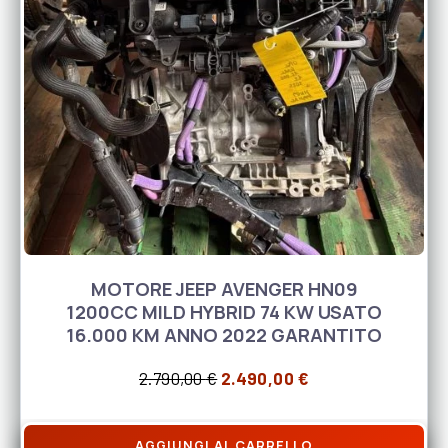
MOTORE JEEP AVENGER HN09
1200CC MILD HYBRID 74 KW USATO
16.000 KM ANNO 2022 GARANTITO
Il prezzo originale era: 2.79
Il prezzo attuale
2.790,00
€
2.490,00
€
AGGIUNGI AL CARRELLO