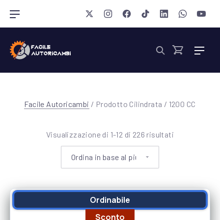
Ch
New Window
New Window
New Window
New Window
New Window
New Wind
New 
Navigazione barra
Nav
Cerca
1
Cart
2
0
Facile Autoricambi
/ Prodotto Cilindrata / 1200 CC
0
Ordina in base
Visualizzazione di 1-12 di 226 risultati
C
C
Ordinabile
Sconto