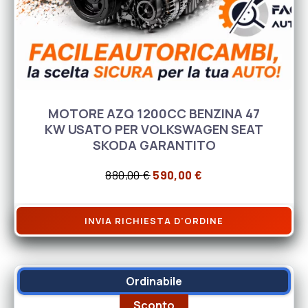
MOTORE AZQ 1200CC BENZINA 47
KW USATO PER VOLKSWAGEN SEAT
SKODA GARANTITO
Il prezzo originale era: 880,
Il prezzo attuale è
880,00
€
590,00
€
INVIA RICHIESTA D'ORDINE
Ordinabile
Sconto