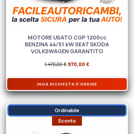
MOTORE USATO CGP 1200cc
BENZINA 44/51 kW SEAT SKODA
VOLKSWAGEN GARANTITO
Il prezzo originale era: 1.47
Il prezzo attuale è
1.470,00
€
970,00
€
INVIA RICHIESTA D'ORDINE
Ordinabile
Sconto