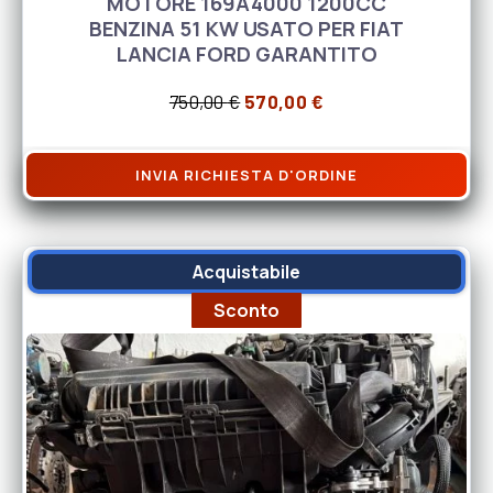
MOTORE 169A4000 1200CC
BENZINA 51 KW USATO PER FIAT
LANCIA FORD GARANTITO
Il prezzo originale era: 750,
Il prezzo attuale è
750,00
€
570,00
€
INVIA RICHIESTA D'ORDINE
Acquistabile
Sconto