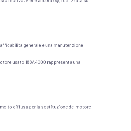
sto motivo, viene ancora oggi utilizzata su
 affidabilità generale e una manutenzione
il motore usato 188A4000 rappresenta una
molto diffusa per la sostituzione del motore