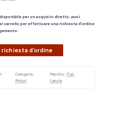
isponibile per un acquisto diretto, puoi
 carrello per effettuare una richiesta d’ordine
agamento.
000 1200cc 8V 44 kW FIAT LANCIA GARANTITO quan
Alternative:
a richiesta d'ordine
0-
Categoria:
Marchio:
Fiat
,
Motori
Lancia
rest
y Email