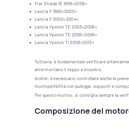
Precedente
Fiat Strada 1G 1999>2006<
Chiedi un ricambio su WhatsApp (si apre in una nuova finestra)
Lancia Y 1996>2000<
Lancia Y 2000>2004<
Lancia Ypsilon TE 2003>2006<
Lancia Ypsilon TE 2006>2008<
Lancia Ypsilon TI 2008>2013<
Tuttavia, è fondamentale verificare attentamente
altre montano il tappo a incastro.
Inoltre, è necessario controllare anche la pres
incompatibilità con pulegge, supporti e compo
Per questo motivo, si consiglia sempre la verif
Composizione del moto