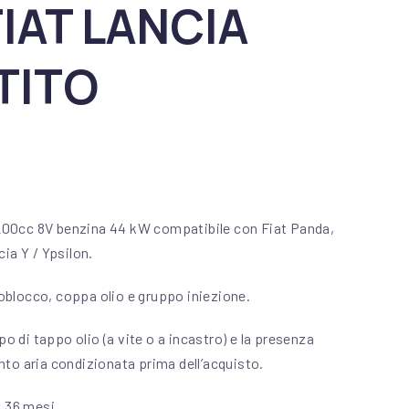
FIAT LANCIA
TITO
riginale era: 1.100,00 €.
 prezzo attuale è: 490,00 €
00cc 8V benzina 44 kW compatibile con Fiat Panda,
ia Y / Ypsilon.
blocco, coppa olio e gruppo iniezione.
ipo di tappo olio (a vite o a incastro) e la presenza
to aria condizionata prima dell’acquisto.
a 36 mesi.