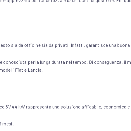
te apprezzata per robustezza e bassi costi di gestione. Per que
sto sia da officine sia da privati. Infatti, garantisce una buona
RE è conosciuta per la lunga durata nel tempo. Di conseguenza, 
odelli Fiat e Lancia.
cc 8V 44 kW rappresenta una soluzione affidabile, economica e 
6 mesi.