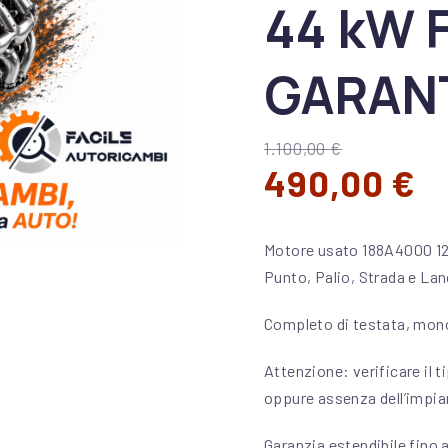
44 kW 
GARAN
1.100,00
€
Il prezzo o
Il
490,00
€
Motore usato 188A4000 12
Punto, Palio, Strada e Lanc
Completo di testata, mono
Attenzione: verificare il t
oppure assenza dell’impian
Garanzia estendibile fino 