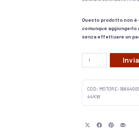
Questo prodotto non è d
comunque aggiungerlo al
senza effettuare un p
MOTORE USATO 188A4
Invi
COD:
MOTORE-188A400
44KW
Share on X
Share on Facebook
Share on Pinte
Share b