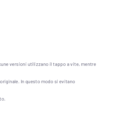
Su
cune versioni utilizzano il tappo a vite, mentre
 originale. In questo modo si evitano
to.