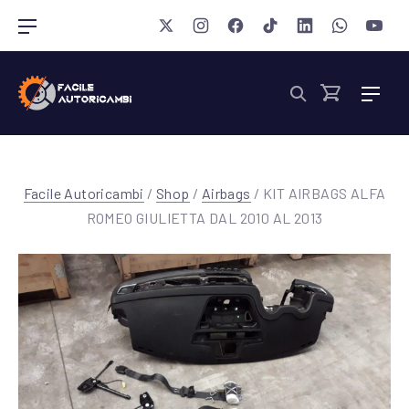
Chiudi 
New Window
New Window
New Window
New Window
New Window
New Wind
New 
Navigazione barra
Nav
Cerca
Cart
Facile Autoricambi
/
Shop
/
Airbags
/ KIT AIRBAGS ALFA
ROMEO GIULIETTA DAL 2010 AL 2013