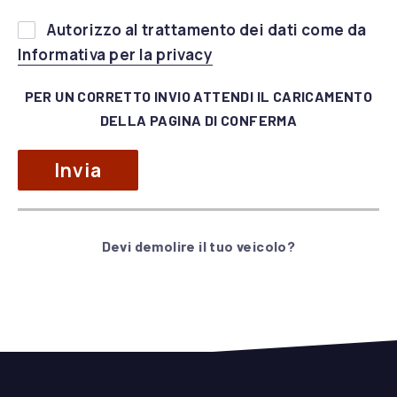
Si
Autorizzo al trattamento dei dati come da
prega
(apre in una nuova fines
Informativa per la privacy
di
lasciare
PER UN CORRETTO INVIO ATTENDI IL CARICAMENTO
vuoto
DELLA PAGINA DI CONFERMA
questo
campo.
Devi demolire il tuo veicolo?
Alternative: