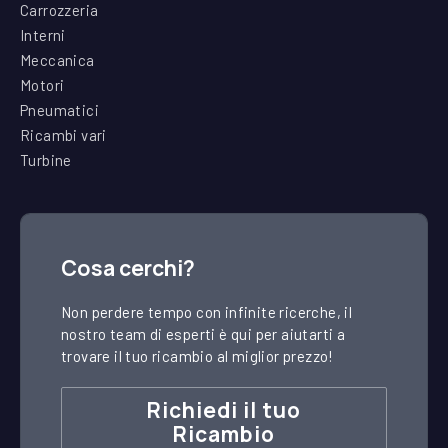
Carrozzeria
Interni
Meccanica
Motori
Pneumatici
Ricambi vari
Turbine
Cosa cerchi?
Non perdere tempo con infinite ricerche, il
nostro team di esperti è qui per aiutarti a
trovare il tuo ricambio al miglior prezzo!
Richiedi il tuo
Ricambio