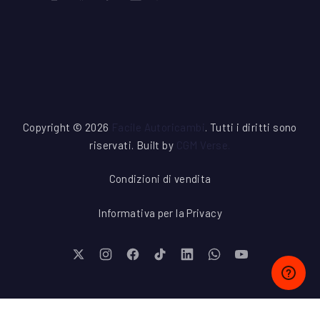
New Window
New Window
New Window
New Window
New Window
New Window
New Window
Copyright © 2026
Facile Autoricambi
. Tutti i diritti sono
riservati. Built by
CGM Verse
.
Condizioni di vendita
Informativa per la Privacy
New Window
New Window
New Window
New Window
New Window
New Window
New Window