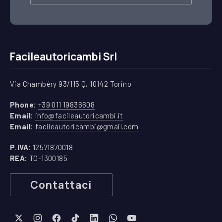
Facileautoricambi Srl
Via Chambéry 93/115 Q, 10142 Torino
(apre in una nuova finestra)
Phone:
+39 011 19836608
(apre in una nuova finestra)
Email:
info@facileautoricambi.it
(apre in una nuova finest
Email:
facileautoricambi@gmail.com
P.IVA:
12571870018
REA:
TO-1300185
Contattaci