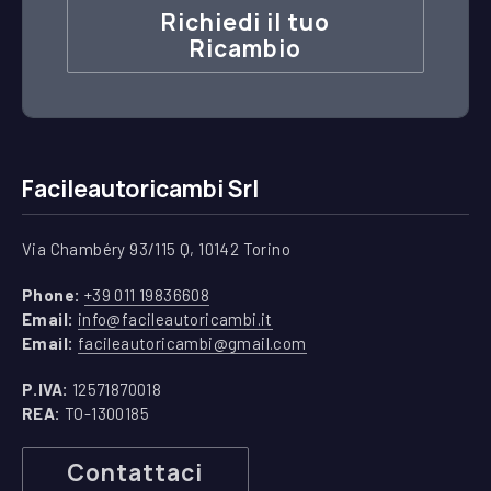
Richiedi il tuo
Ricambio
Facileautoricambi Srl
Via Chambéry 93/115 Q, 10142 Torino
(apre in una nuova finestra)
Phone:
+39 011 19836608
(apre in una nuova finestra)
Email:
info@facileautoricambi.it
(apre in una nuova finest
Email:
facileautoricambi@gmail.com
P.IVA:
12571870018
REA:
TO-1300185
Contattaci