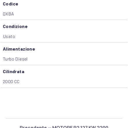
Codice
QXBA
Condizione
Usato
Alimentazione
Turbo Diesel
Cilindrata
2000 CC
Precedente — MOTORE R2 127 KW 2200