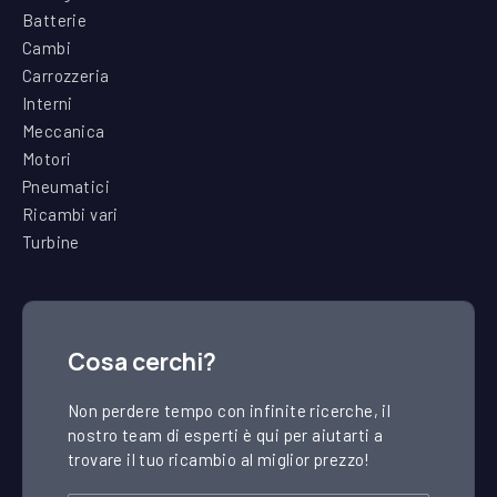
Batterie
Cambi
Carrozzeria
Interni
Meccanica
Motori
Pneumatici
Ricambi vari
Turbine
Cosa cerchi?
Non perdere tempo con infinite ricerche, il
nostro team di esperti è qui per aiutarti a
trovare il tuo ricambio al miglior prezzo!