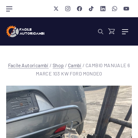
Chiudi 
New Window
New Window
New Window
New Window
New Window
New Wind
New 
Navigazione barra
Nav
Cerca
Cart
Facile Autoricambi
/
Shop
/
Cambi
/ CAMBIO MANUALE 6
MARCE 103 KW FORD MONDEO