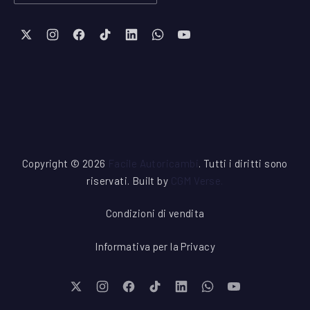
New Window
New Window
New Window
New Window
New Window
New Window
New Window
Copyright © 2026
Facile Autoricambi
. Tutti i diritti sono
riservati. Built by
CGM Verse
.
Condizioni di vendita
Informativa per la Privacy
New Window
New Window
New Window
New Window
New Window
New Window
New Window