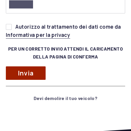
Si
Autorizzo al trattamento dei dati come da
prega
(apre in una nuova fines
Informativa per la privacy
di
lasciare
PER UN CORRETTO INVIO ATTENDI IL CARICAMENTO
vuoto
DELLA PAGINA DI CONFERMA
questo
campo.
Devi demolire il tuo veicolo?
Alternative: