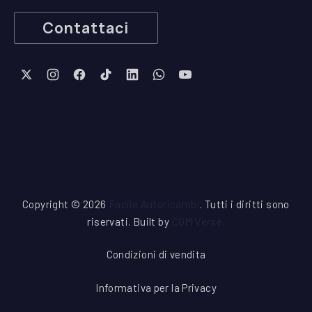
Contattaci
New Window
New Window
New Window
New Window
New Window
New Window
New Window
Copyright © 2026
Facile Autoricambi
. Tutti i diritti sono
riservati. Built by
CGM Verse
.
Condizioni di vendita
Informativa per la Privacy