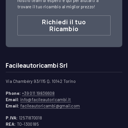
nostro team di esperti è qui per aiutarti a
trovare il tuo ricambio al miglior prezzo!
Richiedi il tuo
Ricambio
Facileautoricambi Srl
Via Chambéry 93/115 Q, 10142 Torino
(apre in una nuova finestra)
Phone:
+39 011 19836608
(apre in una nuova finestra)
Email:
info@facileautoricambi.it
(apre in una nuova finest
Email:
facileautoricambi@gmail.com
P.IVA:
12571870018
REA:
TO-1300185