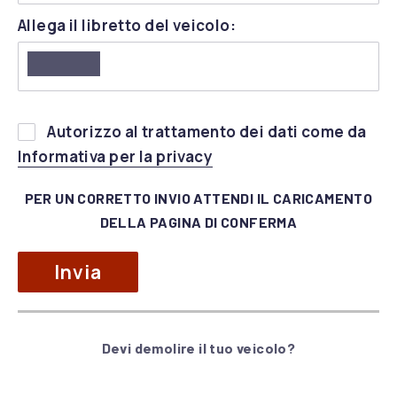
Allega il libretto del veicolo:
Si
Autorizzo al trattamento dei dati come da
prega
(apre in una nuova fines
Informativa per la privacy
di
lasciare
PER UN CORRETTO INVIO ATTENDI IL CARICAMENTO
vuoto
DELLA PAGINA DI CONFERMA
questo
campo.
Devi demolire il tuo veicolo?
Alternative: