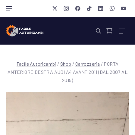
Chiudi 
New Window
New Window
New Window
New Window
New Window
New Wind
New 
Navigazione barra
Nav
Cerca
Cart
Facile Autoricambi
/
Shop
/
Carrozzeria
/ PORTA
ANTERIORE DESTRA AUDI A4 AVANT 2011 (DAL 2007 AL
2015)