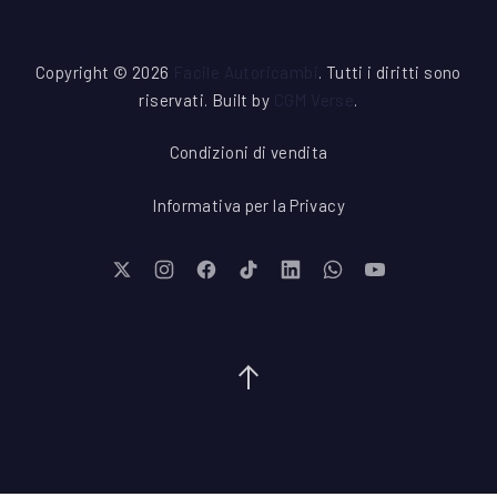
Copyright © 2026
Facile Autoricambi
. Tutti i diritti sono
riservati. Built by
CGM Verse
.
Condizioni di vendita
Informativa per la Privacy
New Window
New Window
New Window
New Window
New Window
New Window
New Window
Torna su