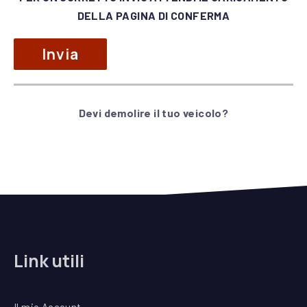
vuoto
DELLA PAGINA DI CONFERMA
questo
campo.
Devi demolire il tuo veicolo?
Alternative:
Link utili