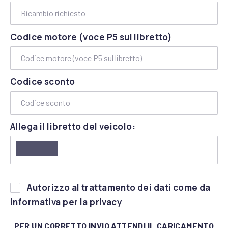
Codice motore (voce P5 sul libretto)
Codice sconto
Allega il libretto del veicolo:
Si
Autorizzo al trattamento dei dati come da
prega
(apre in una nuova fines
Informativa per la privacy
di
lasciare
PER UN CORRETTO INVIO ATTENDI IL CARICAMENTO