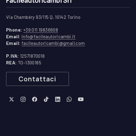
Facileautoricambi Srl
Via Chambéry 93/115 Q, 10142 Torino
(apre in una nuova finestra)
Phone:
+39 011 19836608
(apre in una nuova finestra)
Email:
info@facileautoricambi.it
(apre in una nuova finest
Email:
facileautoricambi@gmail.com
P.IVA:
12571870018
REA:
TO-1300185
Contattaci
New Window
New Window
New Window
New Window
New Window
New Window
New Window