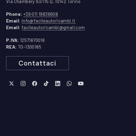
Via Chambéry 93/115 Q, 10142 Torino
(apre in una nuova finestra)
Phone:
+39 011 19836608
(apre in una nuova finestra)
Email:
info@facileautoricambi.it
(apre in una nuova finest
Email:
facileautoricambi@gmail.com
P.IVA:
12571870018
REA:
TO-1300185
Contattaci
New Window
New Window
New Window
New Window
New Window
New Window
New Window