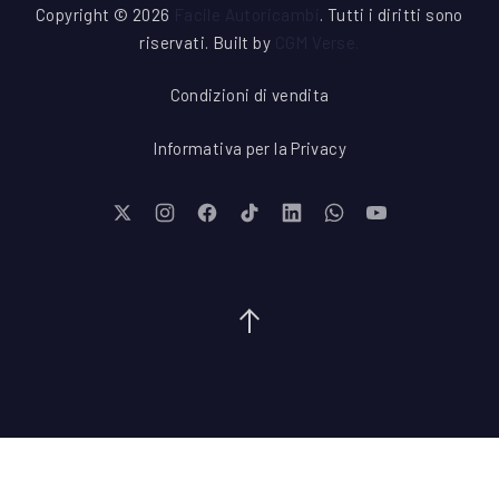
Copyright © 2026
Facile Autoricambi
. Tutti i diritti sono
riservati. Built by
CGM Verse
.
Condizioni di vendita
Informativa per la Privacy
New Window
New Window
New Window
New Window
New Window
New Window
New Window
Torna su