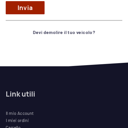
campo.
Devi demolire il tuo veicolo?
Alternative:
Link utili
Il mio Account
I miei ordini
Carrello