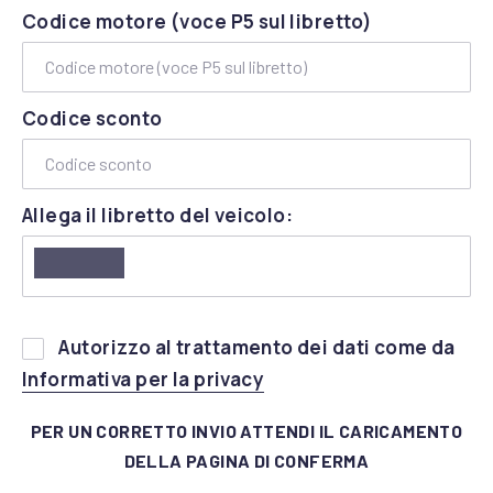
Codice motore (voce P5 sul libretto)
Codice sconto
Allega il libretto del veicolo:
Si
Autorizzo al trattamento dei dati come da
prega
(apre in una nuova fines
Informativa per la privacy
di
lasciare
PER UN CORRETTO INVIO ATTENDI IL CARICAMENTO
vuoto
DELLA PAGINA DI CONFERMA
questo