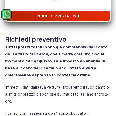
RICHIEDI PREVENTIVO
Precedente
Su
Chiedi un ricambio su WhatsApp (si apre in una nuova finestra)
Richiedi preventivo
Tutti i prezzi forniti sono già comprensivi del costo
del servizio di ricerca, che rimarrà gratuito fino al
momento dell'acquisto, tale importo è variabile in
base al costo del ricambio acquistato e verrà
chiaramente espresso in conferma ordine.
Immetti i dati dalla tua vettura. Troveremo il tuo ricambio
al miglior prezzo disponibile sul mercato italiano entro 24
ore.
I campi contrassegnati con * sono obbligatori.