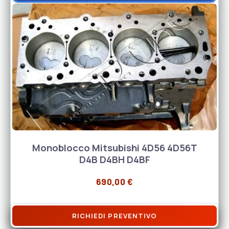
Monoblocco Mitsubishi 4D56 4D56T
D4B D4BH D4BF
690,00
€
RICHIEDI PREVENTIVO