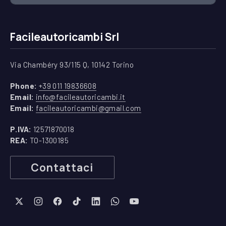
Facileautoricambi Srl
Via Chambéry 93/115 Q, 10142 Torino
(apre in una nuova finestra)
Phone:
+39 011 19836608
(apre in una nuova finestra)
Email:
info@facileautoricambi.it
(apre in una nuova finest
Email:
facileautoricambi@gmail.com
P.IVA:
12571870018
REA:
TO-1300185
Contattaci
New Window
New Window
New Window
New Window
New Window
New Window
New Window