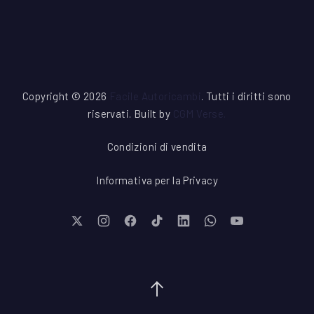
Copyright © 2026
Facile Autoricambi
. Tutti i diritti sono
riservati. Built by
CGM Verse
.
Condizioni di vendita
Informativa per la Privacy
New Window
New Window
New Window
New Window
New Window
New Window
New Window
Torna su