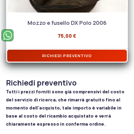
Mozzo e fusello DX Polo 2006
75,00
€
Precedente
Su
Chiedi un ricambio su WhatsApp (si apre in una nuova finestra)
RICHIEDI PREVENTIVO
Richiedi preventivo
Tutti i prezzi forniti sono già comprensivi del costo
del servizio di ricerca, che rimarrà gratuito fino al
momento dell'acquisto, tale importo è variabile in
base al costo del ricambio acquistato e verrà
chiaramente espresso in conferma ordine.