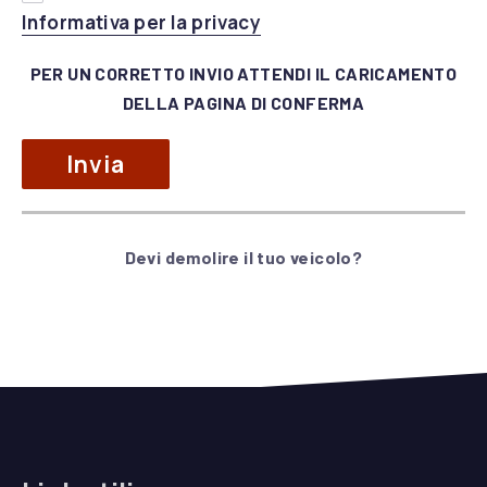
(apre in una nuova fines
Informativa per la privacy
di
lasciare
PER UN CORRETTO INVIO ATTENDI IL CARICAMENTO
vuoto
DELLA PAGINA DI CONFERMA
questo
campo.
Devi demolire il tuo veicolo?
Alternative: