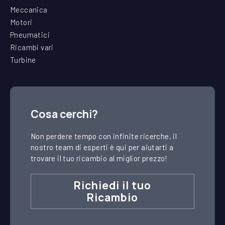
Meccanica
Motori
Pneumatici
Ricambi vari
Turbine
Cosa cerchi?
Non perdere tempo con infinite ricerche, il
nostro team di esperti è qui per aiutarti a
trovare il tuo ricambio al miglior prezzo!
Richiedi il tuo
Ricambio