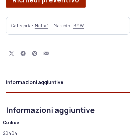
Richiedi preventivo
Categoria:
Motori
Marchio:
BMW
Share on X
Share on Facebook
Share on Pinterest
Share by Email
Informazioni aggiuntive
Informazioni aggiuntive
Codice
204D4