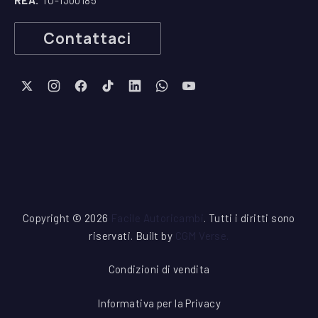
REA:
TO-1300185
Contattaci
New Window
New Window
New Window
New Window
New Window
New Window
New Window
Copyright © 2026
Facile Autoricambi
. Tutti i diritti sono
riservati. Built by
CGM Verse
.
Condizioni di vendita
Informativa per la Privacy