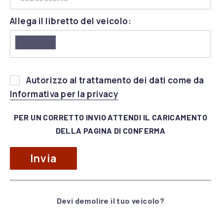
Allega il libretto del veicolo:
Si
Autorizzo al trattamento dei dati come da
prega
(apre in una nuova fines
Informativa per la privacy
di
lasciare
PER UN CORRETTO INVIO ATTENDI IL CARICAMENTO
vuoto
DELLA PAGINA DI CONFERMA
questo
campo.
Devi demolire il tuo veicolo?