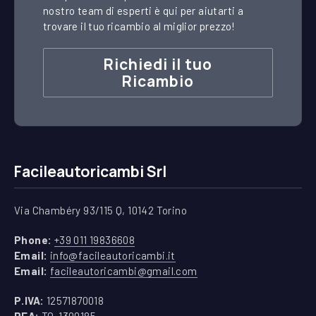
nostro team di esperti è qui per aiutarti a
trovare il tuo ricambio al miglior prezzo!
Richiedi il tuo
Ricambio
Facileautoricambi Srl
Via Chambéry 93/115 Q, 10142 Torino
(apre in una nuova finestra)
Phone:
+39 011 19836608
(apre in una nuova finestra)
Email:
info@facileautoricambi.it
(apre in una nuova finest
Email:
facileautoricambi@gmail.com
P.IVA:
12571870018