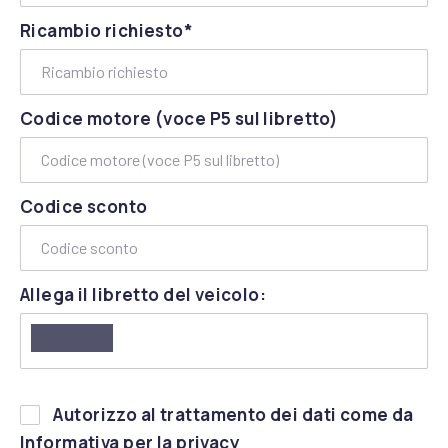
Ricambio richiesto*
Codice motore (voce P5 sul libretto)
Codice sconto
Allega il libretto del veicolo:
Si
Autorizzo al trattamento dei dati come da
prega
(apre in una nuova fines
Informativa per la privacy
di