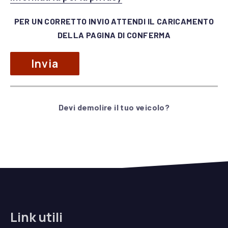
lasciare
PER UN CORRETTO INVIO ATTENDI IL CARICAMENTO
vuoto
DELLA PAGINA DI CONFERMA
questo
campo.
Devi demolire il tuo veicolo?
Alternative:
Link utili