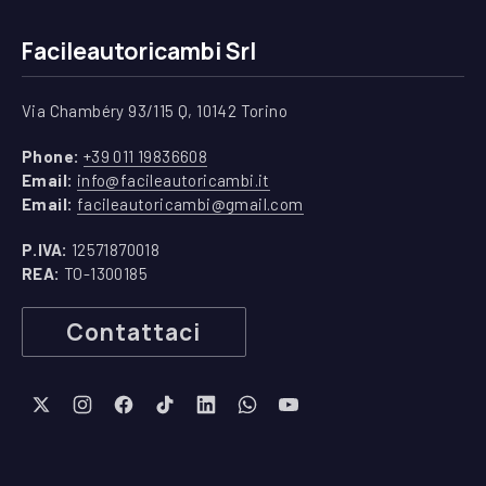
Facileautoricambi Srl
Via Chambéry 93/115 Q, 10142 Torino
(apre in una nuova finestra)
Phone:
+39 011 19836608
(apre in una nuova finestra)
Email:
info@facileautoricambi.it
(apre in una nuova finest
Email:
facileautoricambi@gmail.com
P.IVA:
12571870018
REA:
TO-1300185
Contattaci
New Window
New Window
New Window
New Window
New Window
New Window
New Window