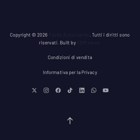
Copyright © 2026
Facile Autoricambi
. Tutti i diritti sono
riservati. Built by
CGM Verse
.
Condizioni di vendita
Informativa per la Privacy
New Window
New Window
New Window
New Window
New Window
New Window
New Window
Torna su