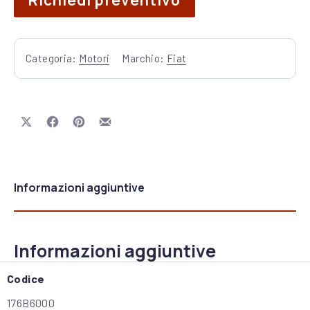
Richiedi preventivo
Categoria:
Motori
Marchio:
Fiat
Share on X
Share on Facebook
Share on Pinterest
Share by Email
Informazioni aggiuntive
Informazioni aggiuntive
Codice
176B6000