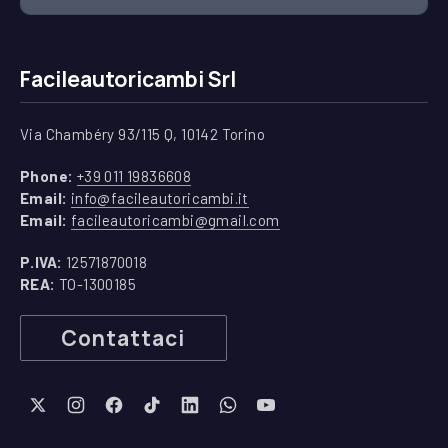
Facileautoricambi Srl
Via Chambéry 93/115 Q, 10142 Torino
(apre in una nuova finestra)
Phone:
+39 011 19836608
(apre in una nuova finestra)
Email:
info@facileautoricambi.it
(apre in una nuova finest
Email:
facileautoricambi@gmail.com
P.IVA:
12571870018
REA:
TO-1300185
Contattaci
New Window
New Window
New Window
New Window
New Window
New Window
New Window