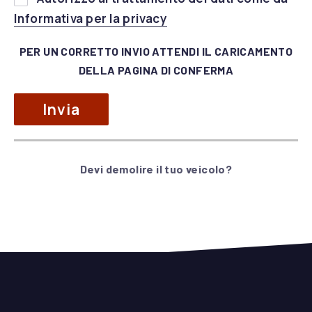
prega
(apre in una nuova fines
Informativa per la privacy
di
lasciare
PER UN CORRETTO INVIO ATTENDI IL CARICAMENTO
vuoto
DELLA PAGINA DI CONFERMA
questo
campo.
Devi demolire il tuo veicolo?
Alternative: