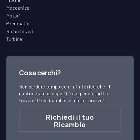
Meccanica
Motori
Pneumatici
Ricambi vari
Turbine
Cosa cerchi?
Non perdere tempo con infinite ricerche, il
nostro team di esperti è qui per aiutarti a
trovare il tuo ricambio al miglior prezzo!
Richiedi il tuo
Ricambio