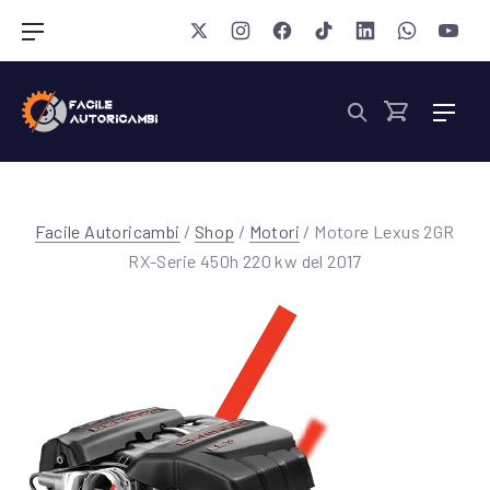
Chiudi 
New Window
New Window
New Window
New Window
New Window
New Wind
New 
Navigazione barra
Nav
Cerca
Cart
Facile Autoricambi
/
Shop
/
Motori
/ Motore Lexus 2GR
RX-Serie 450h 220 kw del 2017