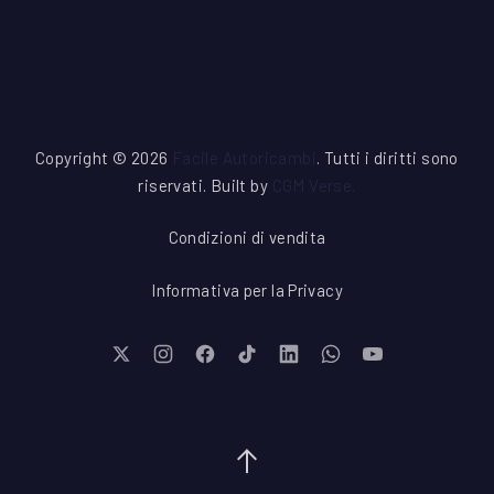
Copyright © 2026
Facile Autoricambi
. Tutti i diritti sono
riservati. Built by
CGM Verse
.
Condizioni di vendita
Informativa per la Privacy
New Window
New Window
New Window
New Window
New Window
New Window
New Window
Torna su