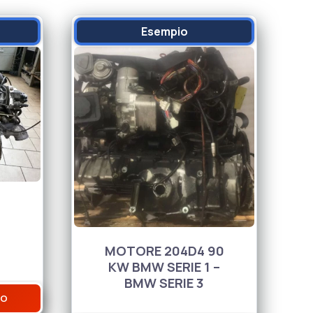
Esempio
MOTORE 204D4 90
KW BMW SERIE 1 –
BMW SERIE 3
Su
VO