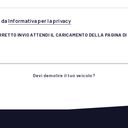
(apre in una nuova fine
e da
Informativa per la privacy
RRETTO INVIO ATTENDI IL CARICAMENTO DELLA PAGINA D
Devi demolire il tuo veicolo?