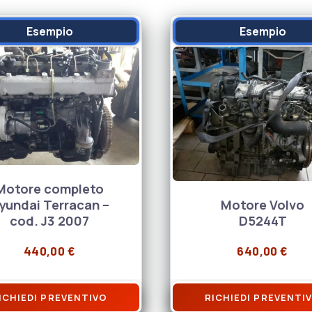
Esempio
Esempio
Motore completo
yundai Terracan –
Motore Volvo
cod. J3 2007
D5244T
440,00
€
640,00
€
ICHIEDI PREVENTIVO
RICHIEDI PREVENTI