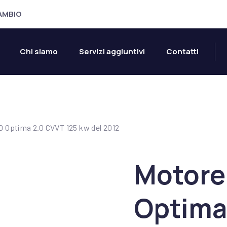
CAMBIO
Chi siamo
Servizi aggiuntivi
Contatti
 Optima 2.0 CVVT 125 kw del 2012
Motore
Optima