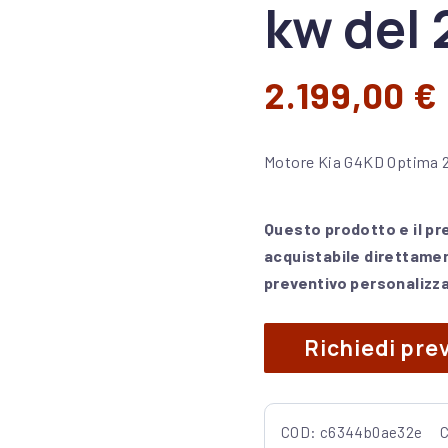
kw del 
2.199,00
€
Motore Kia G4KD Optima 2
Questo prodotto e il pr
acquistabile direttamen
preventivo personalizzat
Richiedi pre
COD:
c6344b0ae32e