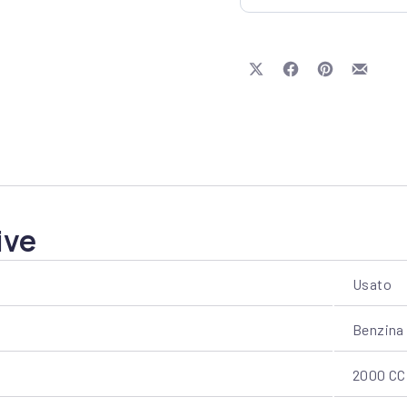
Share on X
Share on Facebook
Share on Pinte
Share b
ive
Usato
Benzina
2000 CC